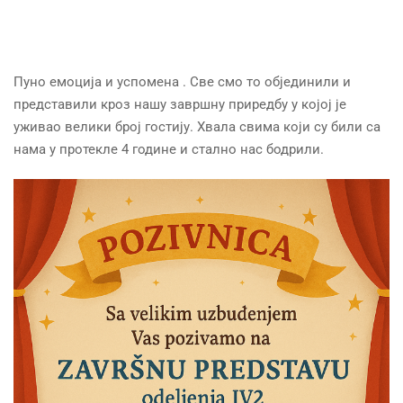
Пуно емоција и успомена . Све смо то објединили и
представили кроз нашу завршну приредбу у којој је
уживао велики број гостију. Хвала свима који су били са
нама у протекле 4 године и стално нас бодрили.