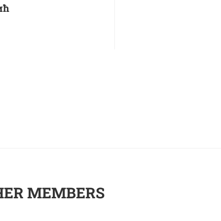
ић
HER MEMBERS