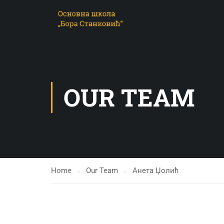
OUR TEAM
Home
Our Team
Анета Џолић