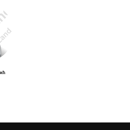
вић
Жељко Латиновић
Петар Шишовић
ДОМАР / МАЈСТОР ОДРЖАВАЊА
ДОМАР / МАЈСТОР ОДРЖА