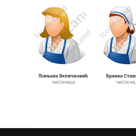
а Бојић
Љиљана Величковић
Бранка Стан
АЧИЦА
ЧИСТАЧИЦА
ЧИСТАЧИ