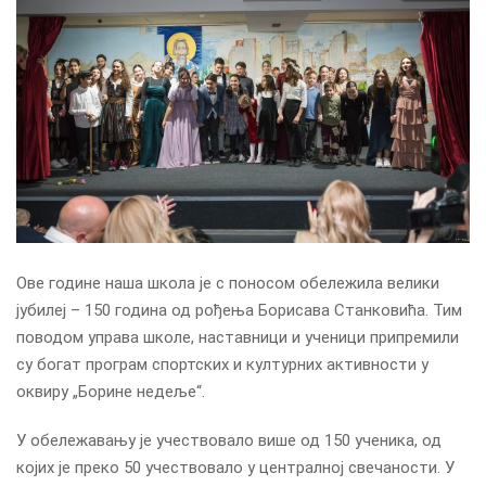
Ове године наша школа је с поносом обележила велики
јубилеј – 150 година од рођења Борисава Станковића. Тим
поводом управа школе, наставници и ученици припремили
су богат програм спортских и културних активности у
оквиру „Борине недеље“.
У обележавању је учествовало више од 150 ученика, од
којих је преко 50 учествовало у централној свечаности. У