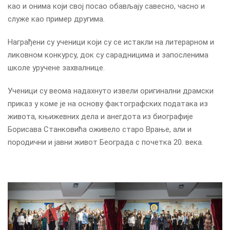
као и онима који свој посао обављају савесно, часно и
служе као пример другима.
Награђени су ученици који су се истакли на литерарном и
ликовном конкурсу, док су сарадницима и запосленима
школе уручене захвалнице.
Ученици су веома надахнуто извели оригинални драмски
приказ у коме је на основу фактографских података из
живота, књижевних дела и анегдота из биографије
Борисава Станковића оживело старо Врање, али и
породични и јавни живот Београда с почетка 20. века.