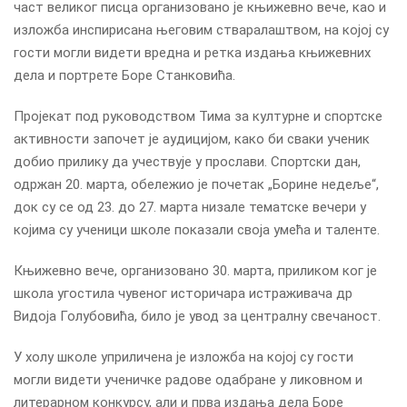
част великог писца организовано је књижевно вече, као и
изложба инспирисана његовим стваралаштвом, на којој су
гости могли видети вредна и ретка издања књижевних
дела и портрете Боре Станковића.
Пројекат под руководством Тима за културне и спортске
активности започет је аудицијом, како би сваки ученик
добио прилику да учествује у прослави. Спортски дан,
одржан 20. марта, обележио је почетак „Борине недеље“,
док су се од 23. до 27. марта низале тематске вечери у
којима су ученици школе показали своја умећа и таленте.
Књижевно вече, организовано 30. марта, приликом ког је
школа угостила чувеног историчара истраживача др
Видоја Голубовића, било је увод за централну свечаност.
У холу школе уприличена је изложба на којој су гости
могли видети ученичке радове одабране у ликовном и
литерарном конкурсу, али и прва издања дела Боре