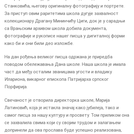
Станковића, његову оригиналну фотографију и портрете.
За приступ овим раритетима школа дугује захвалност
колекционару Драгану Мининчићу Циги, док је у сарадњи
са Врањским архивом школа добила документа,
фотографије и рукописе нашег писца у дигиталној форми
како би и они били део изложбе.
На дан рођења великог писца одржана је приредба
поводом обележавања Дана школе. Наша школа је имала
част да међу осталим званицама угости и владику
Илариона, викарног епископа Патријарха српског
Порфирија.
Свечаност је отворила директорка школе, Марија
Латиновић, која је истакла значај како јубилеја, тако и
самог писца за нашу културу и просвету. Том приликом она
се захвалила свима који су својим трудом и залагањем
допринели да ова прослава буде успешно реализована,