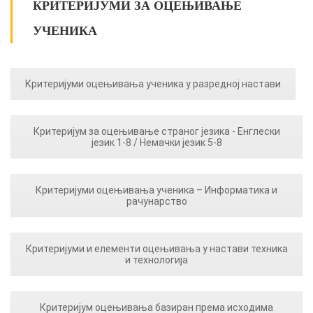
КРИТЕРИЈУМИ ЗА ОЦЕЊИВАЊЕ
УЧЕНИКА
Критеријуми оцењивања ученика у разредној настави
Критеријум за оцењивање страног језика - Енглески
језик 1-8 / Немачки језик 5-8
Критеријуми оцењивања ученика – Информатика и
рачунарство
Критеријуми и елементи оцењивања у настави техника
и технологија
Критеријум оцењивања базиран према исходима