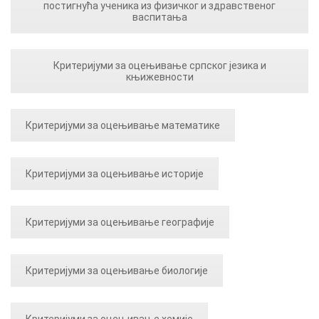
постигнућа ученика из физичког и здравственог
васпитања
Критеријуми за оцењивање српског језика и
књижевности
Критеријуми за оцењивање математике
Критеријуми за оцењивање историје
Критеријуми за оцењивање географије
Критеријуми за оцењивање биологије