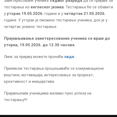
заинтересоване ученике
седмог разреда
да се пријаве за
тестирање из
енглеског језика
. Тестирање ће се обавити
у
уторак 19.05.2026.
године и у
четвртак 21.05.2026.
године. У уторак је писмено тестирање ученика, док је у
четвртак усмено тестирање.
Пријављивање заинтересованих ученика се врши до
уторка, 19.05.2026. до 12.30 часова.
Линк за пријаву можете пронаћи
овде
.
Приликом тестирања процењиваће се комуникационе
вештине, мотивација, интересовање за пројекат,
креативност и иницијатива.
Пријављеним ученицима желимо пуно успеха на
тестирању!!!