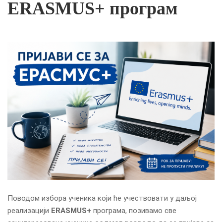
ЕRASMUS+ програм
Поводом избора ученика који ће учествовати у даљој
реализацији
ЕRASMUS+
програма, позивамо све