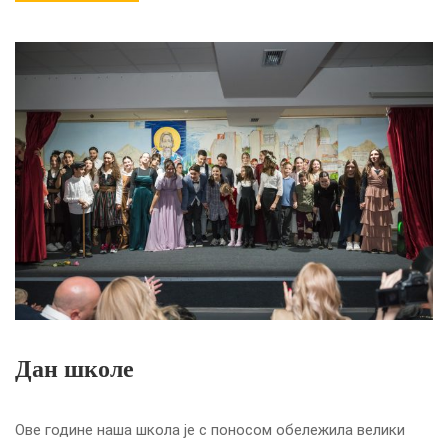
Дан школе
Ове године наша школа је с поносом обележила велики