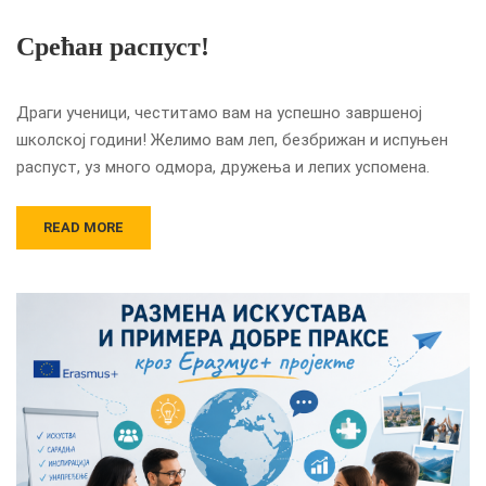
Срећан распуст!
Драги ученици, честитамо вам на успешно завршеној
школској години! Желимо вам леп, безбрижан и испуњен
распуст, уз много одмора, дружења и лепих успомена.
READ MORE