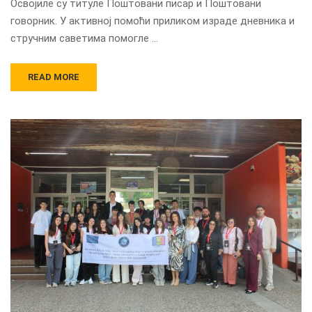
Освојиле су титуле Поштовани писар и Поштовани
говорник. У активној помоћи приликом израде дневника и
стручним саветима помогле …
READ MORE