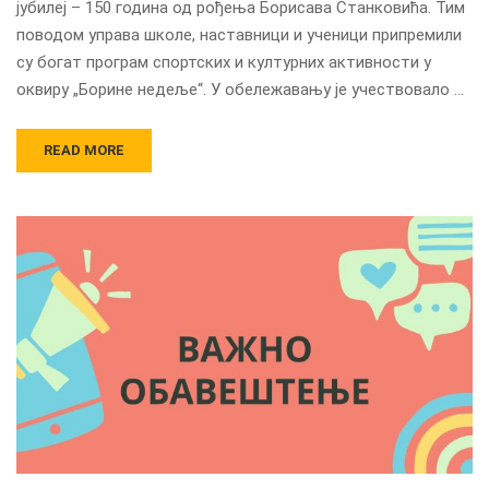
јубилеј – 150 година од рођења Борисава Станковића. Тим
поводом управа школе, наставници и ученици припремили
су богат програм спортских и културних активности у
оквиру „Борине недеље“. У обележавању је учествовало …
READ MORE