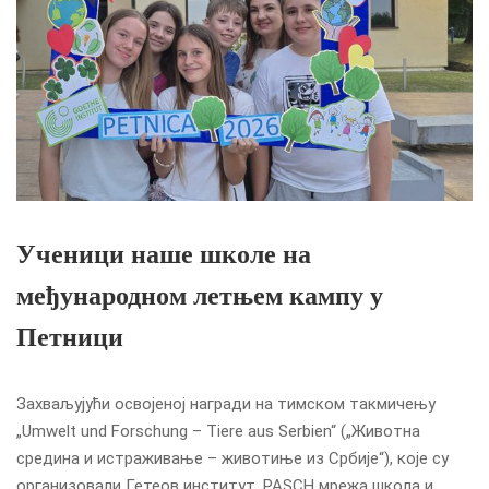
Ученици наше школе на
међународном летњем кампу у
Петници
Захваљујући освојеној награди на тимском такмичењу
„Umwelt und Forschung – Tiere aus Serbien“ („Животна
средина и истраживање – животиње из Србије“), које су
организовали Гетеов институт, PASCH мрежа школа и