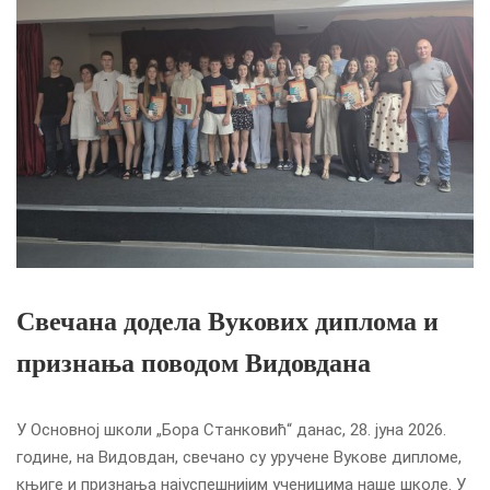
Свечана додела Вукових диплома и
признања поводом Видовдана
У Основној школи „Бора Станковић“ данас, 28. јуна 2026.
године, на Видовдан, свечано су уручене Вукове дипломе,
књиге и признања најуспешнијим ученицима наше школе. У