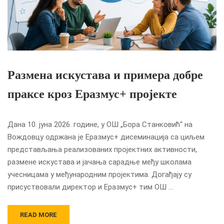
Размена искустава и примера добре
праксе кроз Еразмус+ пројекте
Дана 10. јуна 2026. године, у ОШ „Бора Станковић“ на
Вождовцу одржана је Еразмус+ дисеминација са циљем
представљања реализованих пројектних активности,
размене искустава и јачања сарадње међу школама
учесницама у међународним пројектима. Догађају су
присуствовали директор и Еразмус+ тим ОШ …
READ MORE