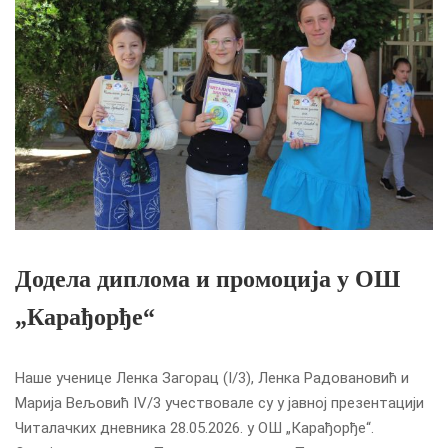
Додела диплома и промоција у ОШ
„Карађорђе“
Наше ученице Ленка Загорац (I/3), Ленка Радовановић и
Марија Вељовић IV/3 учествовале су у јавној презентацији
Читалачких дневника 28.05.2026. у ОШ „Карађорђе“.