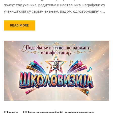
присуству ученика, родитеља и наставника, награђени су
ученици који су својим знањем, радом, одговорношћу и …
READ MORE