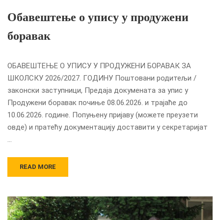
Обавештење о упису у продужени
боравак
ОБАВЕШТЕЊЕ О УПИСУ У ПРОДУЖЕНИ БОРАВАК ЗА
ШКОЛСКУ 2026/2027. ГОДИНУ Поштовани родитељи /
законски заступници, Предаја докумената за упис у
Продужени боравак почиње 08.06.2026. и трајаће до
10.06.2026. године. Попуњену пријаву (можете преузети
овде) и пратећу документацију доставити у секретаријат
…
READ MORE