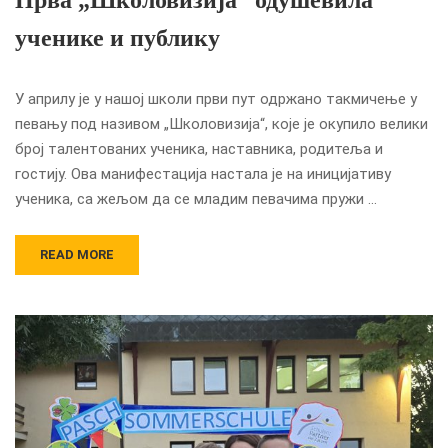
Прва „Школовизија“ одушевила
ученике и публику
У априлу је у нашој школи први пут одржано такмичење у
певању под називом „Школовизија“, које је окупило велики
број талентованих ученика, наставника, родитеља и
гостију. Ова манифестација настала је на иницијативу
ученика, са жељом да се младим певачима пружи …
READ MORE