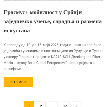
Ерасмус+ мобилност у Србији –
заједничко учење, сарадња и размена
искустава
У периоду од 10. до 16. маја 2026. године наша школа била
је домаћин ученицима и наставницима из Румуније и Турске
у оквиру Erasmus+ пројекта KA210-SCH „Breaking the Filter –
Media Literacy for a Global Perspective“. Циљ пројекта је
развијање …
READ MORE
1
2
…
37