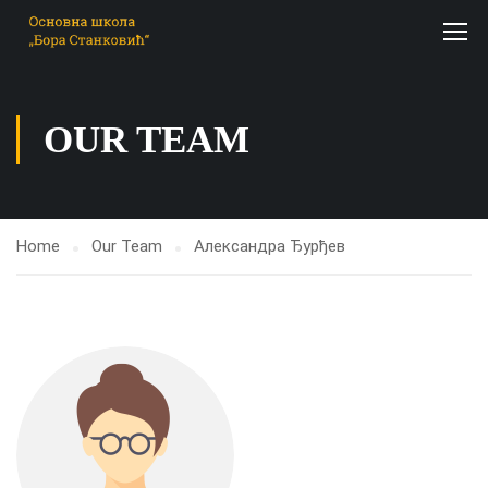
OUR TEAM
Home
Our Team
Александра Ђурђев