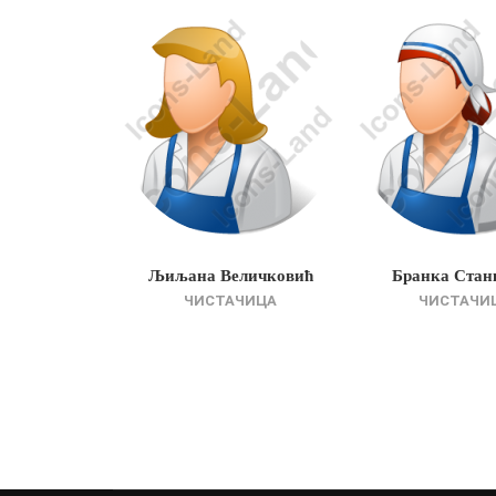
 Џолић
Љиљана Величковић
Бранка Стан
АЧИЦА
ЧИСТАЧИЦА
ЧИСТАЧИ