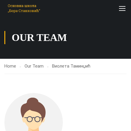
OUR TEAM
Home
Our Team
Виолета Таминџић