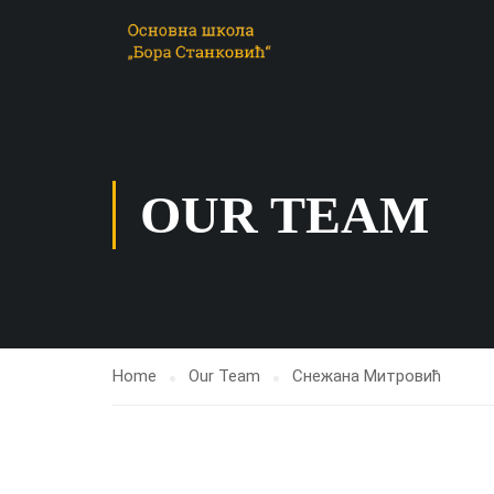
OUR TEAM
Home
Our Team
Снежана Митровић