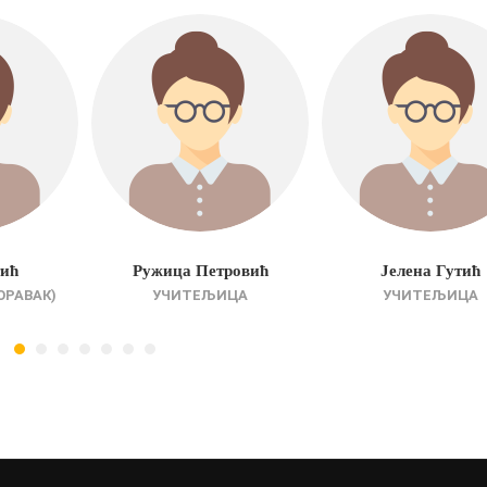
тић
Ружица Петровић
Јелена Гутић
ОРАВАК)
УЧИТЕЉИЦА
УЧИТЕЉИЦА