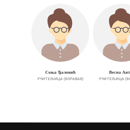
номарковић
Соња Ђаловић
Весна Ан
ЕЉИЦА
УЧИТЕЉИЦА (БОРАВАК)
УЧИТЕЉИЦА (Б