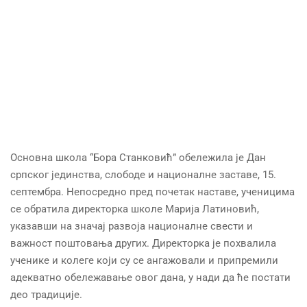
Основна школа “Бора Станковић” обележила је Дан
српског јединства, слободе и националне заставе, 15.
септембра. Непосредно пред почетак наставе, ученицима
се обратила директорка школе Марија Латиновић,
указавши на значај развоја националне свести и
важност поштовања других. Директорка је похвалила
ученике и колеге који су се ангажовали и припремили
адекватно обележавање овог дана, у нади да ће постати
део традиције.