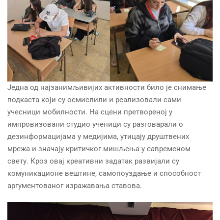
Једна од најзанимљивијих активности било је снимање
подкаста који су осмислили и реализовали сами
учесници мобилности. На сцени претвореној у
импровизовани студио ученици су разговарали о
дезинформацијама у медијима, утицају друштвених
мрежа и значају критичког мишљења у савременом
свету. Кроз овај креативни задатак развијали су
комуникационе вештине, самопоуздање и способност
аргументованог изражавања ставова.