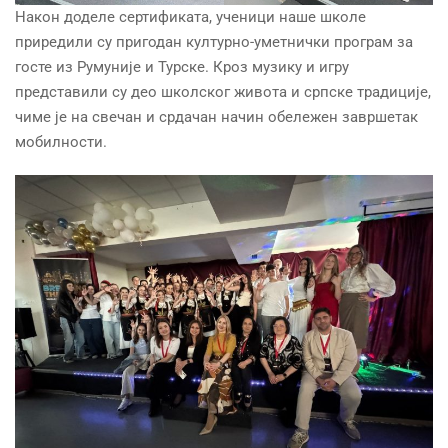
Након доделе сертификата, ученици наше школе
приредили су пригодан културно-уметнички програм за
госте из Румуније и Турске. Кроз музику и игру
представили су део школског живота и српске традиције,
чиме је на свечан и срдачан начин обележен завршетак
мобилности.