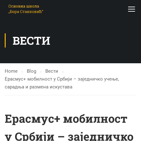
ВЕСТИ
Home
Blog
Вести
Ерасмус+ мобилност у Србији – заједничко учење,
сарадња и размена искустава
Ерасмус+ мобилност
у Србији – заједничко