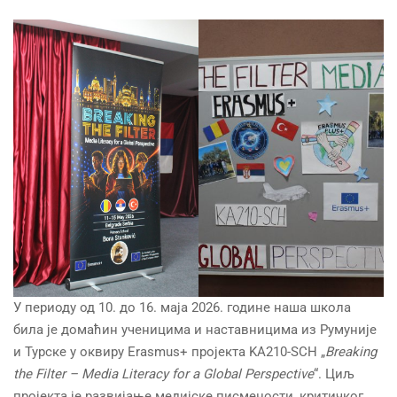
У периоду од 10. до 16. маја 2026. године наша школа
била је домаћин ученицима и наставницима из Румуније
и Турске у оквиру Erasmus+ пројекта KA210-SCH „
Breaking
the Filter – Media Literacy for a Global Perspective
“. Циљ
пројекта је развијање медијске писмености, критичког