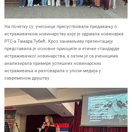
На почетку су учесници присуствовали предавању о
истраживачком новинарству које је одржала новинарка
РТС-а Тамара Тубић. Кроз занимљиву презентацију
представила је основне принципе и етичке стандарде
истраживачког новинарства, а затим је са ученицима
анализирала примере успешних новинарских
истраживања и разговарала о улози медија у
савременом друштву.