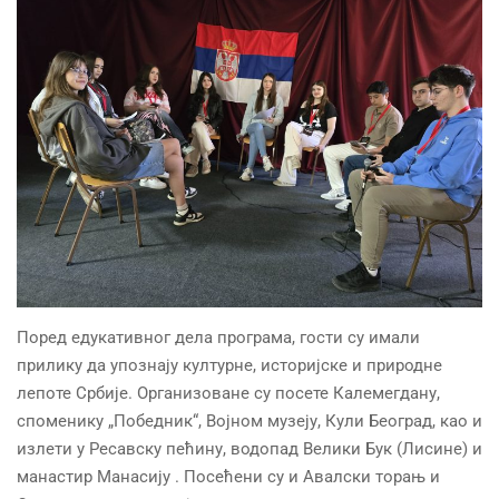
Поред едукативног дела програма, гости су имали
прилику да упознају културне, историјске и природне
лепоте Србије. Организоване су посете Калемегдану,
споменику „Победник“, Војном музеју, Кули Београд, као и
излети у Ресавску пећину, водопад Велики Бук (Лисине) и
манастир Манасију . Посећени су и Авалски торањ и