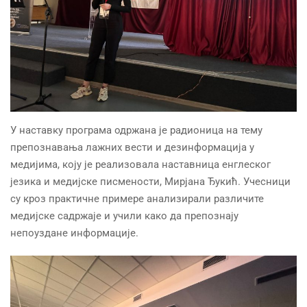
У наставку програма одржана је радионица на тему
препознавања лажних вести и дезинформација у
медијима, коју је реализовала наставница енглеског
језика и медијске писмености, Мирјана Ђукић. Учесници
су кроз практичне примере анализирали различите
медијске садржаје и учили како да препознају
непоуздане информације.