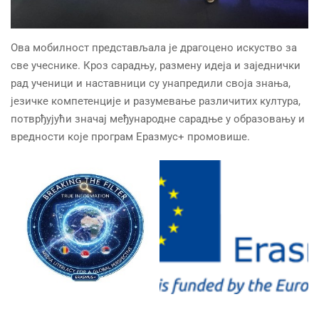
Ова мобилност представљала је драгоцено искуство за
све учеснике. Кроз сарадњу, размену идеја и заједнички
рад ученици и наставници су унапредили своја знања,
језичке компетенције и разумевање различитих култура,
потврђујући значај међународне сарадње у образовању и
вредности које програм Еразмус+ промовише.