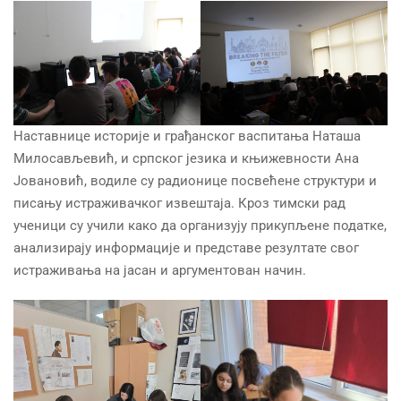
Наставнице историје и грађанског васпитања Наташа
Милосављевић, и српског језика и књижевности Ана
Јовановић, водиле су радионице посвећене структури и
писању истраживачког извештаја. Кроз тимски рад
ученици су учили како да организују прикупљене податке,
анализирају информације и представе резултате свог
истраживања на јасан и аргументован начин.