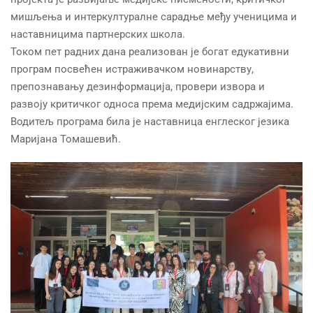
мишљења и интеркултуралне сарадње међу ученицима и
наставницима партнерских школа.
Током пет радних дана реализован је богат едукативни
програм посвећен истраживачком новинарству,
препознавању дезинформација, провери извора и
развоју критичког односа према медијским садржајима.
Водитељ програма била је наставница енглеског језика
Маријана Томашевић.