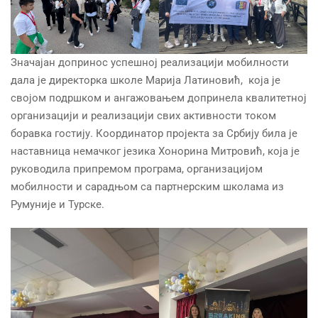
Значајан допринос успешној реализацији мобилности
дала је директорка школе Марија Латиновић, која је
својом подршком и ангажовањем допринела квалитетној
организацији и реализацији свих активности током
боравка гостију. Координатор пројекта за Србију била је
наставница немачког језика Хонорина Митровић, која је
руководила припремом програма, организацијом
мобилности и сарадњом са партнерским школама из
Румуније и Турске.