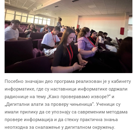
Посебно значајан део програма реализован је у кабинету
информатике, где су наставници информатике одржали
радионице на тему „Како проверавамо изворе?“ и
„Дигитални алати за проверу чињеница“. Ученици су
имали прилику да се упознају са савременим методама
провере информација и да стекну практична знања
неопходна за сналажење у дигиталном окружењу.