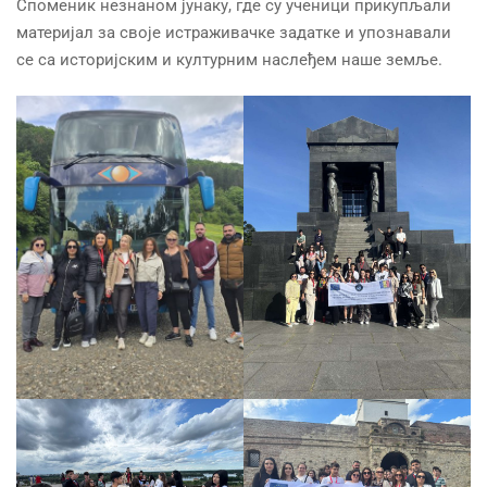
Споменик незнаном јунаку, где су ученици прикупљали
материјал за своје истраживачке задатке и упознавали
се са историјским и културним наслеђем наше земље.