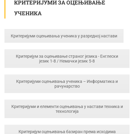
КРИТЕРИЈУМИ ЗА ОЦЕЊИВАЊЕ
УЧЕНИКА
Критеријуми оцењивања ученика у разредној настави
Критеријум за оцењивање страног језика - Енглески
језик 1-8 / Немачки језик 5-8
Критеријуми оцењивања ученика – Информатика и
рачунарство
Критеријуми и елементи оцењивања у настави техника и
технологија
Критеријум оцењивања базиран према исходима