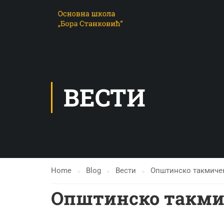
ВЕСТИ
Home
Blog
Вести
Општинско такмичењ
Општинско такми