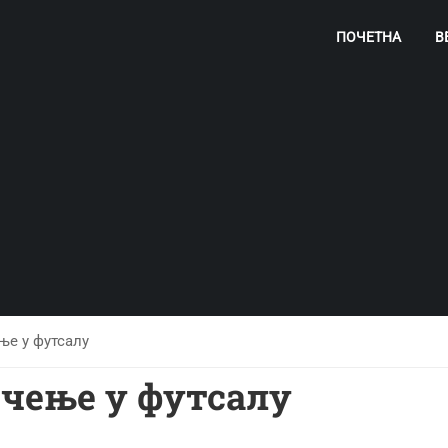
ПОЧЕТНА
В
е у футсалу
чење у футсалу