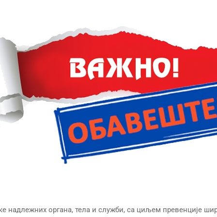
е надлежних органа, тела и служби, са циљем превенције шир