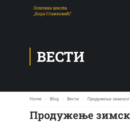
ВЕСТИ
Home
Blog
Вести
Продужење зимског
Продужење зимск