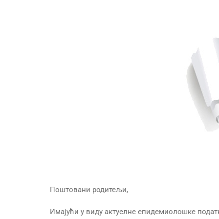
Поштовани родитељи,
Имајући у виду актуелне епидемиолошке податк