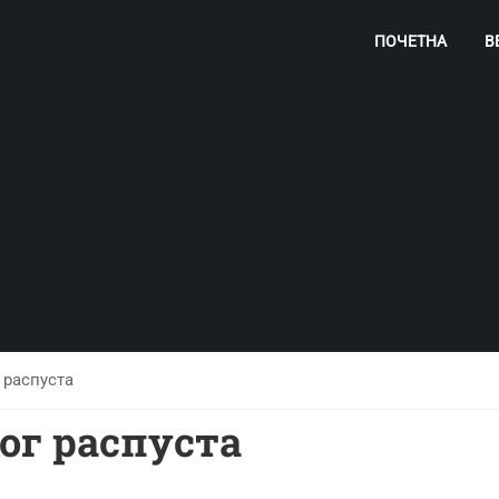
ПОЧЕТНА
В
 распуста
ог распуста