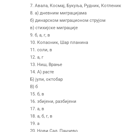
7. Авала, Космај, Букуља, Рудник, Котленик
8. а) дневним миграцијама
б) динарском миграционом струјом
в) стихијске миграције
9. б, а, г, в
10. Копаоник, Шар планина
11. соли, в
12. а, г
13. Ниш, Врање
14. А) расте
Б) јули, октобар
В) б
15. б, в
16. збијени, разбијени
17. а, в
18. а, б, г, в
19. а
20. Нови Сад, Панчево