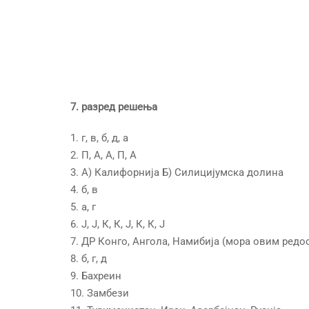
7. разред решења
1. г, в, б, д, а
2. П, А, А, П, А
3. А) Калифорнија Б) Силицијумска долина
4. б, в
5. а, г
6. Ј, Ј, К, К, Ј, К, К, Ј
7. ДР Конго, Ангола, Намибија (мора овим ред
8. б, г, д
9. Бахреин
10. Замбези