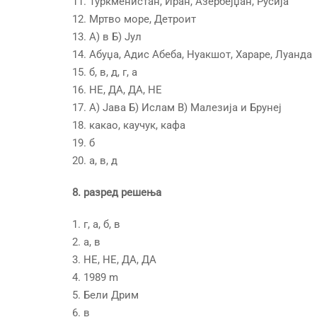
11. Туркменистан, Иран, Азербејџан, Русија
12. Мртво море, Детроит
13. А) в Б) Јул
14. Абуџа, Адис Абеба, Нуакшот, Хараре, Луанда
15. б, в, д, г, а
16. НЕ, ДА, ДА, НЕ
17. А) Јава Б) Ислам В) Малезија и Брунеј
18. какао, каучук, кафа
19. б
20. а, в, д
8. разред решења
1. г, а, б, в
2. а, в
3. НЕ, НЕ, ДА, ДА
4. 1989 m
5. Бели Дрим
6. в