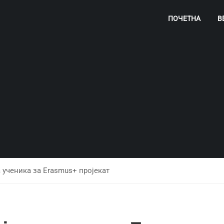
ПОЧЕТНА
В
 ученика за Erasmus+ пројекат