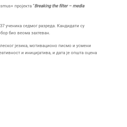
smus+ пројекта “
Breaking the filter – media
 37 ученика седмог разреда. Кандидати су
збор био веома захтеван.
нглеског језика, мотивационо писмо и усмени
ативност и иницијатива, и дата је општа оцена