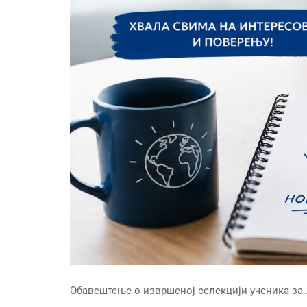
Обавештење о извршеној селекцији ученика за