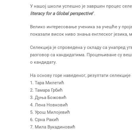
У нашој школи успешно је завршен процес селек
literacy for a Global perspective
“.
Велико интересовање ученика за учешће у проје
показали висок ниво знања енглеског језика, мо
Селекција је спроведена у складу са унапред у
разговор са кандидатима. Процењиване су вешт
о кандидату.
На основу горе наведеног, резултати селекције 
1. Тара Милетић
2. Тамара Грбић
3. Дуња Божовић
4. Лена Новковић
5. Урош Милојевић
6. Срна Ракић
7. Мила Вукадиновић