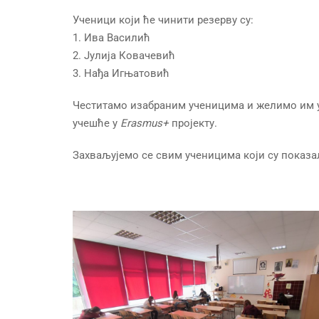
Ученици који ће чинити резерву су:
1. Ива Василић
2. Јулија Ковачевић
3. Нађа Игњатовић
Честитамо изабраним ученицима и желимо им у
учешће у
Erasmus+
пројекту.
Захваљујемо се свим ученицима који су показа