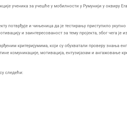
ције ученика за учешће у мобилности у Румунији у оквиру Era
кту потврђује и чињеница да је тестирању приступило укупно
тивацију и заинтересованост за тему пројекта, због чега је и
тврђеним критеријумима, који су обухватали проверу знања е
ине комуникације, мотивација, ентузијазам и ангажовање кре
су следећи: