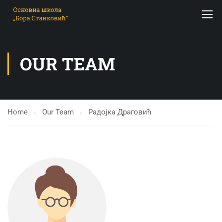
OUR TEAM
Home
Our Team
Радојка Драговић