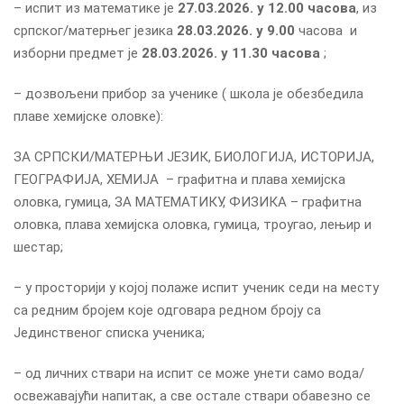
– испит из математике је
27.03.2026. у 12.00 часова
, из
српског/матерњег језика
28.03.2026. у 9.00
часова и
изборни предмет је
28.03.2026. у 11.30 часова
;
– дозвољени прибор за ученике ( школа је обезбедила
плаве хемијске оловке):
ЗА СРПСКИ/МАТЕРЊИ ЈЕЗИК, БИОЛОГИЈА, ИСТОРИЈА,
ГЕОГРАФИЈА, ХЕМИЈА – графитна и плава хемијска
оловка, гумица, ЗА МАТЕМАТИКУ, ФИЗИКА – графитна
оловка, плава хемијска оловка, гумица, троугао, лењир и
шестар;
–
у просторији у којој полаже испит ученик седи на месту
са редним бројем које одговара редном броју са
Јединственог списка ученика;
– од личних ствари на испит се може унети само вода/
освежавајући напитак, а све остале ствари обавезно се