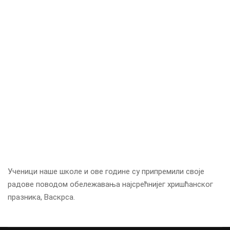
Ученици наше школе и ове године су припремили своје
радове поводом обележавања најсрећнијег хришћанског
празника, Васкрса.