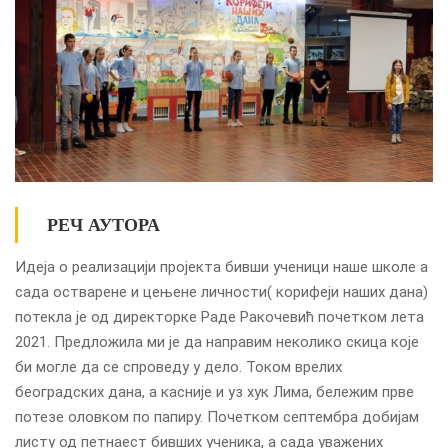
РЕЧ АУТОРА
Идеја о реализацији пројекта бивши ученици наше школе а
сада остварене и цењене личности( корифеји наших дана)
потекла је од директорке Раде Ракочевић почетком лета
2021. Предложила ми је да направим неколико скица које
би могле да се спроведу у дело. Током врелих
београдских дана, а касније и уз хук Лима, бележим прве
потезе оловком по папиру. Почетком септембра добијам
листу од петнаест бивших ученика, а сада уважених