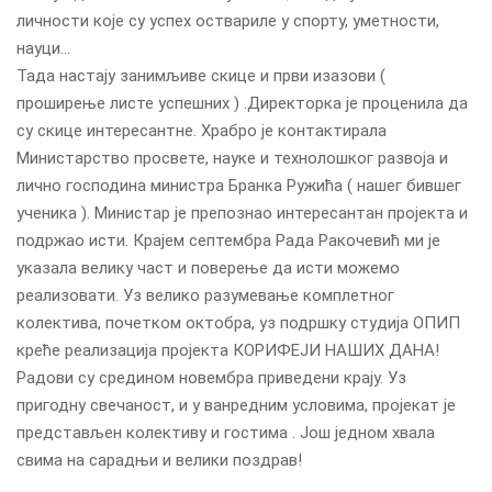
личности које су успех оствариле у спорту, уметности,
науци…
Тада настају занимљиве скице и први изазови (
проширење листе успешних ) .Директорка је проценила да
су скице интересантне. Храбро је контактирала
Министарство просвете, науке и технолошког развоја и
лично господина министра Бранка Ружића ( нашег бившег
ученика ). Министар је препознао интересантан пројекта и
подржао исти. Крајем септембра Рада Ракочевић ми је
указала велику част и поверење да исти можемо
реализовати. Уз велико разумевање комплетног
колектива, почетком октобра, уз подршку студија ОПИП
креће реализација пројекта КОРИФЕЈИ НАШИХ ДАНА!
Радови су средином новембра приведени крају. Уз
пригодну свечаност, и у ванредним условима, пројекат је
представљен колективу и гостима . Још једном хвала
свима на сарадњи и велики поздрав!