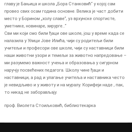
главу је Бањица и школа „Бора Станковић“ у којој сам
провео свих осам година основне. Велика је част добити
место у Борином „холу славе“, уз врхунске спортисте,
уметнике, новинаре, хирурге…“
Сви ми који смо били ђаци ове школе, још у време када се
налазила у Улици Јове Илића, чији су родитељи били
учитељи и професори ове школе, чији су наставници били
наши животни узори и темељи за животно напредовање –
ми разумемо важност учења и образовања у сигурном
наручју посвећених педагога. Школу чине ђаци и
наставници, а рад и улагање учитеља и наставника често
је невидљиво и у животу и на муралу. Корифеји наде , пак,
то никад не заборављају.
проф. Виолета Стоиљковић, библиотекарка