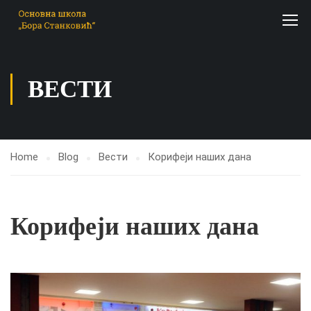
ВЕСТИ
Home
Blog
Вести
Корифеји наших дана
Корифеји наших дана