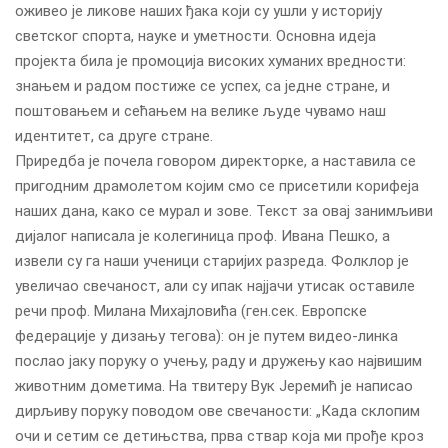
оживео је ликове наших ђака који су ушли у историју
светског спорта, науке и уметности. Основна идеја
пројекта била је промоција високих хуманих вредности:
знањем и радом постиже се успех, са једне стране, и
поштовањем и сећањем на велике људе чувамо наш
идентитет, са друге стране.
Приредба је почела говором директорке, а наставила се
пригодним драмолетом којим смо се присетили корифеја
наших дана, како се мурал и зове. Текст за овај занимљиви
дијалог написала је колегиница проф. Ивана Пешко, а
извели су га наши ученици старијих разреда. Фолклор је
увеличао свечаност, али су ипак најјачи утисак оставиле
речи проф. Милана Михајловића (ген.сек. Европске
федерације у дизању тегова): он је путем видео-линка
послао јаку поруку о учењу, раду и дружењу као највишим
животним дометима. На твитеру Вук Јеремић је написао
дирљиву поруку поводом ове свечаности: „Када склопим
очи и сетим се детињства, прва ствар која ми прође кроз