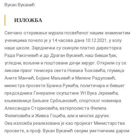
Вукан Вуканић
ИЗЛОЖБА
Свечано откривање мурала посвећеног нашим знаменитим
ученицима почело је у 14 часова дана 10.12.2021. у холу
наше школе. Заједнички су скинули платно директорка
Рада Ракочевић и др Драган Вуканић, наш бивши ђак,
угледни, вољени и поштовани дечји хирург. Открили су се
ликови првог тенисера света Новака Ђоковића, глумица
Аните Манчић, Бојане Маљевић и Милене Радуловић,
министра просвете Бранка Ружића, политичара и бившег
председника Генералне скупштине УН Вука Јеремића,
књижевнице Биљане Србљановић, спортског новинара
Александра Стојановића, ватерполиста Филипа
Филиповића и Живка Гоцића, али и многих других.
Ова изложба реализована је као пројекат Министарства
просвете, а проф. Вукан Вуканић својим уметничким даром