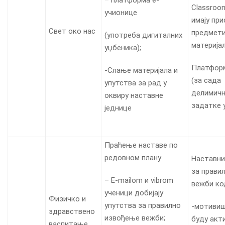
Classroo
учионице
имају при
Свет око нас
предмети
(употреба дигиталних
материја
уџбеника);
Платформ
-Слање материјала и
(за сада
упутства за рад у
делимичн
оквиру наставне
задатке 
једнице
Праћење наставе по
редовном плану
Наставни
за прави
– Е-mailom и vibrom
вежби ко
ученици добијају
Физичко и
упутства за правилно
-мотивиш
здравствено
извођење вежби;
буду акт
васпитање