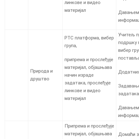
линкове и видео
материјал
Давањем
информац
Учитељ п
РТС платформа, вибер
подршку 
група,
вибер гр
постављ
припрема и прослеђује
материјал, објашњава
Природа и
Додатни
начин израде
друштво
задатака, прослеђује
Задавањ
линкове и видео
задатака
материјал
Давањем
информац
Припрема и прослеђује
материјал, објашњава
Домаћи 