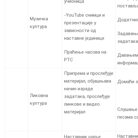
учионица
постављ
-YouTube снимци и
Музичка
Додатни
презентације у
култура
зависности од
Задавањ
наставне јединице
задатака
Праћење часова на
Давањем
РТС
информац
Припрема и прослеђује
материјал, објашњава
Домаћи 
начин израде
Ликовна
задатака, прослеђује
култура
линкове и видео
Слушање 
материјал
песама с
Наставни
Наставник шаље