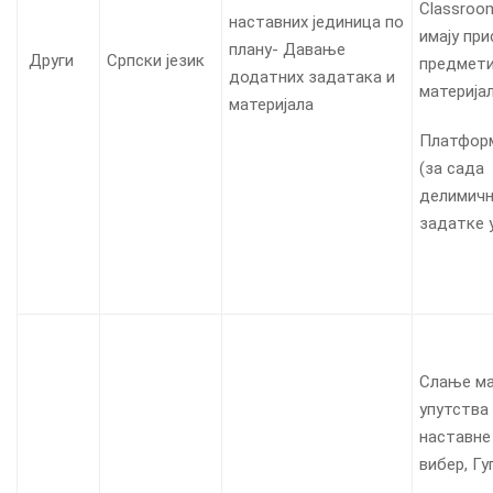
Classroo
наставних јединица по
имају при
плану- Давање
Други
Српски језик
предмети
додатних задатака и
материја
материјала
Платформ
(за сада
делимичн
задатке 
Слање ма
упутства 
наставне 
вибер, Гу