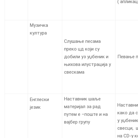
( апликац
Музичка
култура
Слушање песама
преко цд који су
добили уз уџбеник и
Певање п
њихова илустрација у
свескама
Наставник шаље
Енглески
Наставни
материјал за рад
језик
како да 
путем е –поште и на
у уџбеник
вајбер групу
свесци, 
на CD-у к