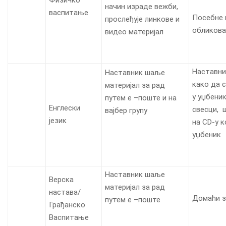
начин израде вежби,
васпитање
Посебне
прослеђује линкове и
обликов
видео материјал
Наставни
Наставник шаље
како да 
материјал за рад
у уџбеник
путем е –поште и на
Енглески
свесци, 
вајбер групу
језик
на CD-у к
уџбеник
Наставник шаље
Верска
материјал за рад
настава/
Домаћи 
путем е –поште
Грађанско
Васпитање