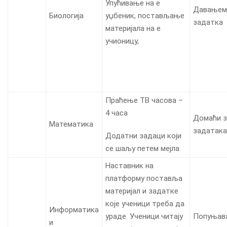
Упућивање на е
Давањем
Биологија
уџбеник, постављање
задатка
материјала на е
учионицу,
Праћење ТВ часова –
4 часа
Домаћи з
Математика
задатака
Додатни задаци који
се шаљу петем мејла
Наставник на
платформу поставља
материјал и задатке
које ученици треба да
Информатика
ураде. Ученици читају
Попуњава
и