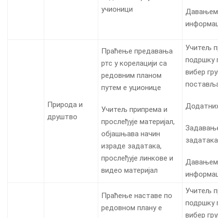
учионици
Давањем
информац
Учитељ п
Праћење предавања
подршку 
ртс у корелацији са
вибер гр
редовним планом
постављ
путем е уционице
Природа и
Додатни
Учитељ припрема и
друштво
прослеђује материјал,
Задавањ
објашњава начин
задатака
израде задатака,
прослеђује линкове и
Давањем
видео материјал
информац
Учитељ п
Праћење наставе по
подршку 
редовном плану е
вибер гр