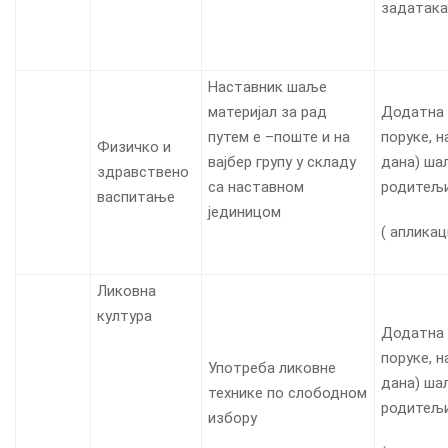
задатака
Наставник шаље
материјал за рад
Додатна
путем е –поште и на
поруке, н
Физичко и
вајбер групу у складу
дана) ша
здравствено
са наставном
родитељ
васпитање
јединицом
( апликац
Ликовна
култура
Додатна
поруке, н
Употреба ликовне
дана) ша
технике по слободном
родитељ
избору