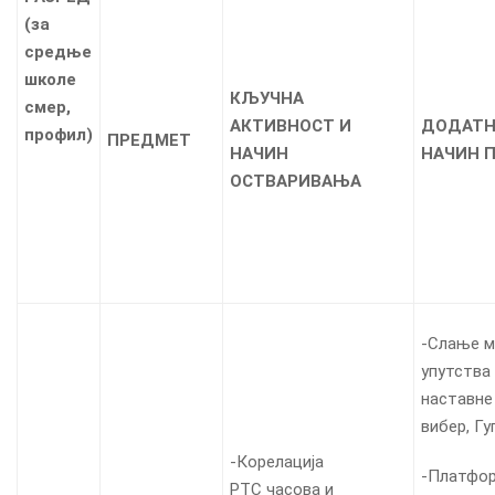
(
за
средње
школе
КЉУЧНА
смер,
АКТИВНОСТ И
ДОДАТН
профил
)
ПРЕДМЕТ
НАЧИН
НАЧИН 
ОСТВАРИВАЊА
-Слање м
упутства 
наставне 
вибер, Гу
-Корелација
-Платфор
РТС часова и