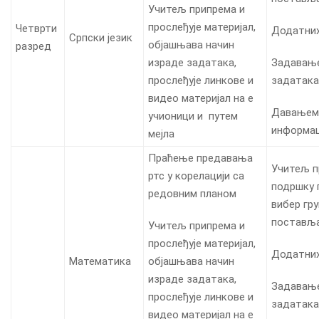
Учитељ припрема и
прослеђује материјал,
Четврти
Додатни
Српски језик
објашњава начин
разред
израде задатака,
Задавањ
прослеђује линкове и
задатака
видео материјал на е
Давањем
учионици и путем
информац
мејла
Праћење предавања
Учитељ п
ртс у корелацији са
подршку 
редовним планом
вибер гр
постављ
Учитељ припрема и
прослеђује материјал,
Додатни
Математика
објашњава начин
израде задатака,
Задавањ
прослеђује линкове и
задатака
видео материјал на е