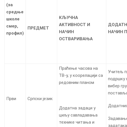
(
за
средње
КЉУЧНА
школе
АКТИВНОСТ И
ДОДАТН
смер,
ПРЕДМЕТ
НАЧИН
НАЧИН 
профил
)
ОСТВАРИВАЊА
Праћење часова на
Учитељ п
ТВ-у, у коорелацији са
подршку 
редовним планом
вибер гр
постављ
Први
Српски језик
Додатни
Додатна задаци у
циљу савладавања
Задавањ
технике читања и
задатака