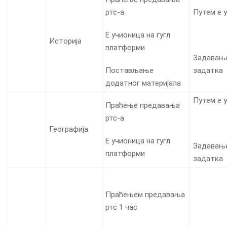
ртс-а
Путем е 
Е учионица на гугл
Историја
платформи
Задавањ
Постављање
задатка
додатног материјала
Путем е 
Праћење предавања
ртс-а
Географија
Е учионица на гугл
Задавањ
платформи
задатка
Праћењем предавања
ртс 1 час