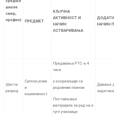
средње
школе
КЉУЧНА
смер,
АКТИВНОСТ И
ДОДАТН
профил
)
ПРЕДМЕТ
НАЧИН
НАЧИН 
ОСТВАРИВАЊА
Предавања РТС-а 4
часа
Српски језик
у коореалцији са
Шести
Давање 
и
редовним планом
разред
задатака
књижевност
Постављање
материјала за рад на е
гугл учионици