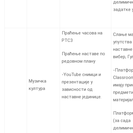
делимичн
задатке 
Праћење часова на
Слање ма
РТС3
упутства 
наставне 
Праћење наставе по
вибер, Гу
редовном плану
-Платфор
-YouTube снимци и
Classroo
Музичка
презентације у
имају при
култура
зависности од
предмети
наставне јединице.
материја
Платформ
(за сада
делимичн