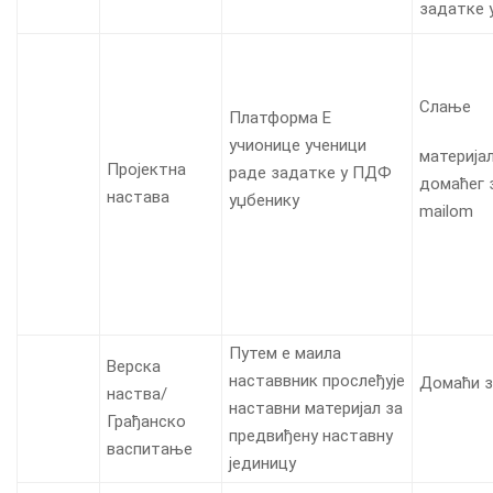
задатке 
Слање
Платформа Е
учионице ученици
материја
Пројектна
раде задатке у ПДФ
домаћег 
настава
уџбенику
mailom
Путем е маила
Верска
наставвник прослеђује
Домаћи 
наства/
наставни материјал за
Грађанско
предвиђену наставну
васпитање
јединицу