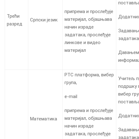
постављ
припрема и прослеђује
Трећи
Додатни
материјал, објашњава
Српски језик
разред
начин израде
Задавањ
задатака, прослеђује
задатака
линкове и видео
материјал
Давањем
информац
РТС платформа, вибер
Учитељ п
група,
подршку 
вибер гр
е-mail
постављ
припрема и прослеђује
Додатни
материјал, објашњава
Математика
начин израде
Задавањ
задатака, прослеђује
задатака