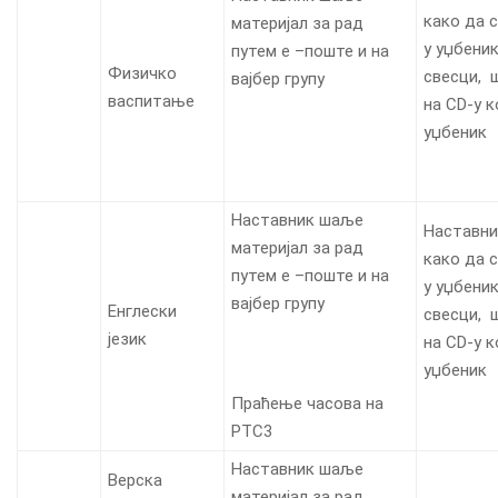
како да 
материјал за рад
у уџбеник
путем е –поште и на
Физичко
свесци, 
вајбер групу
васпитање
на CD-у к
уџбеник
Наставник шаље
Наставни
материјал за рад
како да 
путем е –поште и на
у уџбеник
вајбер групу
Енглески
свесци, 
језик
на CD-у к
уџбеник
Праћење часова на
РТС3
Наставник шаље
Верска
материјал за рад