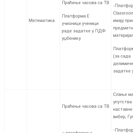
Праћење часова са ТВ
-Платфор
Classroo
Платформа Е
Математика
имају при
учионице:ученици
предмети
раде задатке у ПДФ
материја
уџбенику
Платформ
(за сада
делимичн
задатке 
Слање ма
упутства 
Праћење часова са ТВ
наставне 
вибер, Гу
-Платфор
– платформа е-