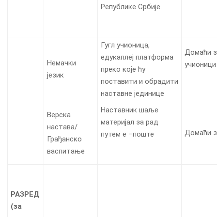
Републике Србије.
Гугл учионица,
Домаћи з
едукаплеј платформа
Немачки
учионици
преко које ћу
језик
поставити и обрадити
наставне јединице
Наставник шаље
Верска
материјал за рад
настава/
Домаћи 
путем е –поште
Грађанско
васпитање
РАЗРЕД
(
за