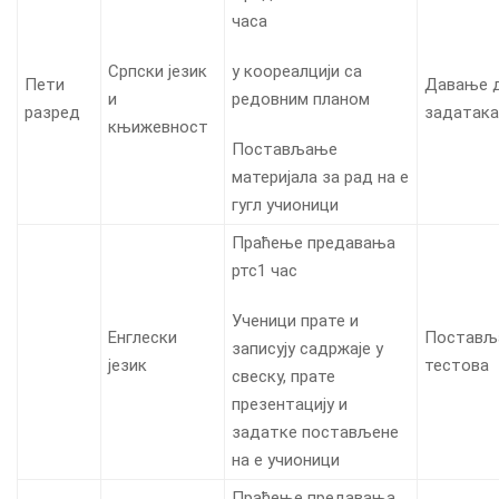
часа
Српски језик
у коореалцији са
Пети
Давање 
и
редовним планом
разред
задатака
књижевност
Постављање
материјала за рад на е
гугл учионици
Праћење предавања
ртс1 час
Ученици прате и
Енглески
Поставља
записују садржаје у
језик
тестова
свеску, прате
презентацију и
задатке постављене
на е учионици
Праћење предавања