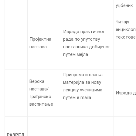
уџбеник
Читају
енциклоп
Израда практичног
текстове
Пројектна
рада по упутству
настава
наставника добијеног
путем мejла
Припрема и слања
Верска
материјла за нову
настава/
лекцију ученицима
Израда д
Грађанско
путем e maila
васпитање
РАЗРЕД