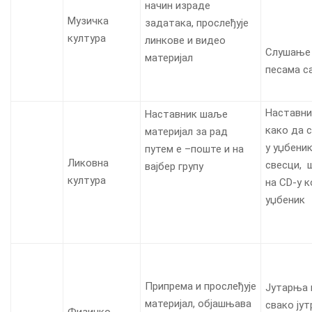
начин израде
Музичка
задатака, прослеђује
култура
линкове и видео
Слушање 
материјал
песама с
Наставни
Наставник шаље
како да 
материјал за рад
у уџбеник
путем е –поште и на
Ликовна
свесци, 
вајбер групу
култура
на CD-у к
уџбеник
Припрема и прослеђује
Јутарња 
материјал, објашњава
свако јут
Физичко