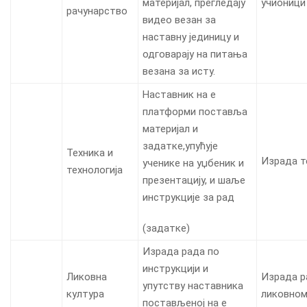
материјал, прегледају
учионици
рачунарство
видео везан за
наставну јединицу и
одговарају на питања
везана за исту.
Наставник на е
платформи поставља
материјал и
задатке,упућује
Техника и
Израда т
ученике на уџбеник и
технологија
презентацију, и шаље
инструкције за рад
(задатке)
Израда рада по
инструкцији и
Ликовна
Израда р
упутству наставника
култура
ликовном
постављеној на е