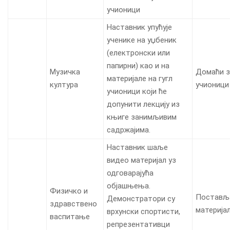
учионици
Наставник упућује
ученике на уџбеник
(електронски или
папирни) као и на
Музичка
Домаћи з
материјале на гугл
култура
учионици
учионици који ће
допунити лекцију из
књиге занимљивим
садржајима.
Наставник шаље
видео материјал уз
одговарајућа
објашњења.
Физичко и
Постављ
Демонстратори су
здравствено
материјал
врхунски спортисти,
васпитање
репрезентативци