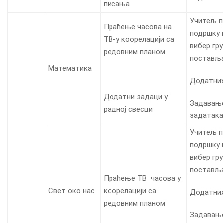
писања
Учитељ п
Праћење часова на
подршку 
ТВ-у коорелацији са
вибер гр
редовним планом
постављ
Математика
Додатни
Додатни задаци у
Задавањ
радној свесци
задатака
Учитељ п
подршку 
вибер гр
постављ
Праћење ТВ часова у
Свет око нас
коорелацији са
Додатни
редовним планом
Задавањ