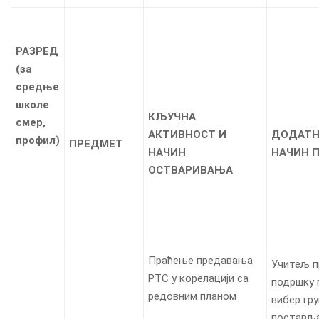
РАЗРЕД
(
за
средње
школе
КЉУЧНА
смер,
АКТИВНОСТ И
ДОДАТН
профил
)
ПРЕДМЕТ
НАЧИН
НАЧИН 
ОСТВАРИВАЊА
Праћење предавања
Учитељ п
РТС у корелацији са
подршку 
редовним планом
вибер гр
постављ