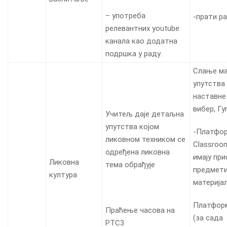
– употреба
-прати ра
релевантних youtube
канала као додатна
подршка у раду.
Слање ма
упутства 
наставне 
вибер, Гу
Учитељ даје детаљна
упутства којом
-Платфор
ликовном техником се
Classroo
одређена ликовна
имају при
Ликовна
тема обрађује
предмети
култура
материја
Платформ
Праћење часова на
(за сада
РТС3