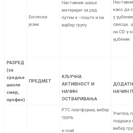
Наставни
Наставник шаље
како да 
материјал за рад
Енглески
у уџбеник
путем е –поште и на
језик
свесци, 
вајбер групу
на CD-у к
уџбеник
РАЗРЕД
(
за
КЉУЧНА
средње
ПРЕДМЕТ
АКТИВНОСТ И
ДОДАТН
школе
НАЧИН
НАЧИН 
смер,
ОСТВАРИВАЊА
профил
)
РТС платформа, вибер
Учитељ п
група,
подршку 
вибер гр
е-mail