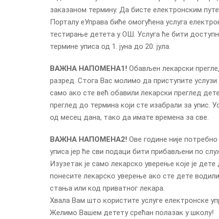
заказаном термину. Да бисте електронским путем
Порталу еУправа биће омогућена услуга електро
тестирање детета у ОШ. Услуга ће бити доступна о
термине уписа од 1. јуна до 20. јула.
ВАЖНА НАПОМЕНА1!
Обављен лекарски преглед
разред. Стога Вас молимо да приступите услузи
само ако сте већ обавили лекарски преглед дете
преглед до термина који сте изабрали за упис. 
од месец дана, тако да имате времена за све.
ВАЖНА НАПОМЕНА2!
Ове године није потребно
уписа јер ће сви подаци бити прибављени по сл
Изузетак је само лекарско уверење које је дете д
понесите лекарско уверење ако сте дете водил
стања или код приватног лекара.
Хвала Вам што користите услуге електронске уп
Желимо Вашем детету срећан полазак у школу!