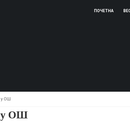
ПОЧЕТНА
ВЕ
 у ОШ
 у ОШ