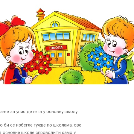
ање за упис детета у основну школу.
о би се избегле гужве по школама, ове
ед основне школе спроводити само у