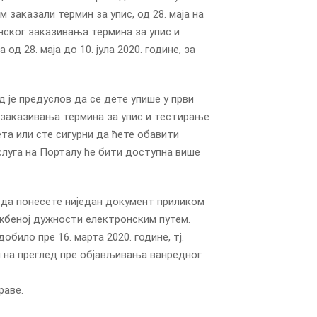
 заказали термин за упис, од 28. маја на
нског заказивања термина за упис и
д 28. маја до 10. јула 2020. године, за
 је предуслов да се дете упише у први
 заказивања термина за упис и тестирање
та или сте сигурни да ћете обавити
Услуга на Порталу ће бити доступна више
 да понесете ниједан документ приликом
ужбеној дужности електронским путем.
обило пре 16. марта 2020. године, тј.
и на преглед пре објављивања ванредног
раве.