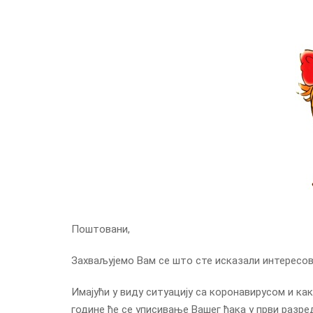
Поштовани,
Захваљујемо Вам се што сте исказали интересов
Имајући у виду ситуацију са коронавирусом и как
године ће се уписивање Вашег ђака у први разр