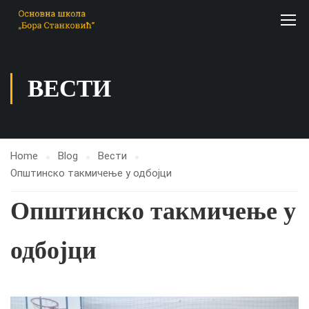
ВЕСТИ
Home
Blog
Вести
Општинско такмичење у одбојци
Општинско такмичење у
одбојци