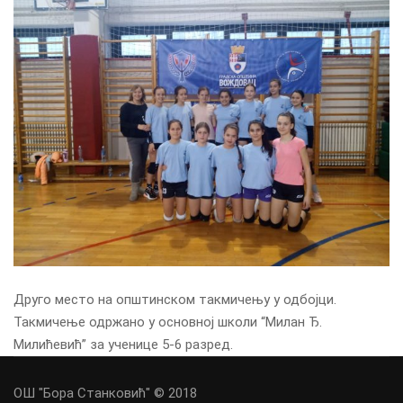
Друго место на општинском такмичењу у одбојци.
Такмичење одржано у основној школи “Милан Ђ.
Милићевић” за ученице 5-6 разред.
ОШ "Бора Станковић" © 2018