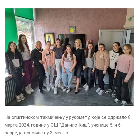
На општинском такмичењу у рукомету, које се одржало 8.
марта 2024. године у ОШ “Данило Киш”, ученице 5. и 6.
разреда освојиле су 3. место.