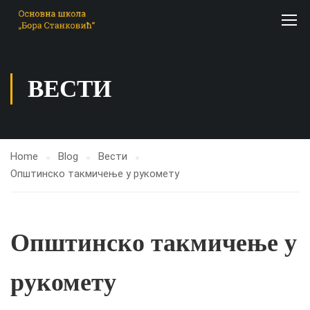
ВЕСТИ
Home
Blog
Вести
Општинско такмичење у рукомету
Општинско такмичење у
рукомету