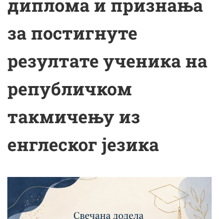
диплома и признања
за постигнуте
резултате ученикa на
републичком
такмичењу из
енглеског језика