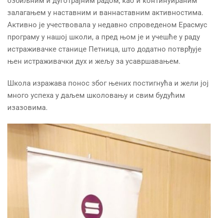
озбиљним и дуготрајним радом, као и континуираним
залагањем у наставним и ваннаставним активностима.
Активно је учествовала у недавно спроведеном Ерасмус
програму у нашој школи, а пред њом је и учешће у раду
истраживачке станице Петница, што додатно потврђује
њен истраживачки дух и жељу за усавршавањем.
Школа изражава понос због њених постигнућа и жели јој
много успеха у даљем школовању и свим будућим
изазовима.