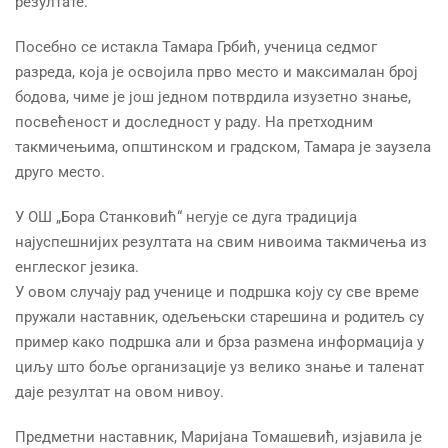
резултате.
Посебно се истакла Тамара Грбић, ученица седмог
разреда, која је освојила прво место и максималан број
бодова, чиме је још једном потврдила изузетно знање,
посвећеност и доследност у раду. На претходним
такмичењима, општинском и градском, Тамара је заузела
друго место.
У ОШ „Бора Станковић“ негује се дуга традиција
најуспешнијих резултата на свим нивоима такмичења из
енглеског језика.
У овом случају рад ученице и подршка коју су све време
пружали наставник, одељењски старешина и родитељ су
пример како подршка али и брза размена информација у
циљу што боље организације уз велико знање и таленат
даје резултат на овом нивоу.
Предметни наставник, Маријана Томашевић, изјавила је