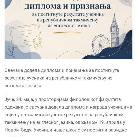
Свечана додела диплома и признања за постигнуте
резултате ученикa на републичком такмичењу из
енглеског језика
Јуче, 24. маја, у просторијама филолошког факултета
одржана је свечана додела диплома и награда ученицима
који су остварили изузетне резултате на републичком
такмичењу из енглеског језика, одржаном 19. априла у
Новом Саду. Ученици наше школе су постигли завидне