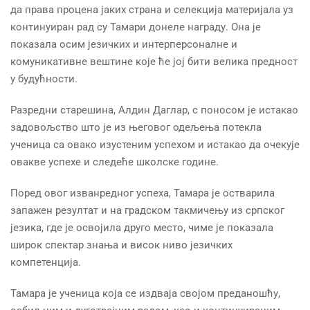
да права процена јаких страна и селекција материјала уз
континуиран рад су Тамари донеле награду. Она је
показала осим језичких и интерперсоналне и
комуникативне вештине које ће јој бити велика предност
у будућности.
Разредни старешина, Алдин Даглар, с поносом је истакао
задовољство што је из његовог одељења потекла
ученица са овако изустеним успехом и истакао да очекује
овакве успехе и следеће школске године.
Поред овог изванредног успеха, Тамара је остварила
запажен резултат и на градском такмичењу из српског
језика, где је освојила друго место, чиме је показала
широк спектар знања и висок ниво језичких
компетенција.
Тамара је ученица која се издваја својом преданошћу,