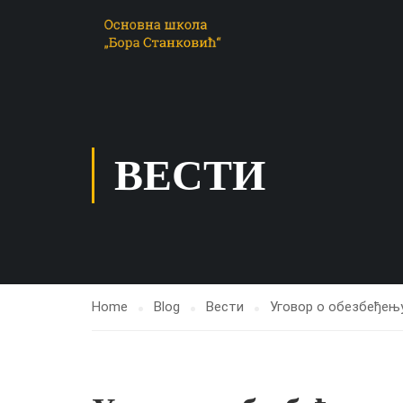
ВЕСТИ
Home
Blog
Вести
Уговор о обезбеђењ