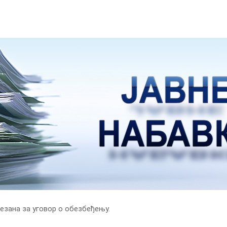
езана за уговор о обезбеђењу.