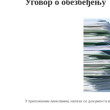
Уговор о обезбеђењу
У приложеним линковима, налазе се документа в